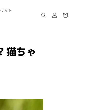
ロ
カ
トレット
グ
ー
イ
ト
ン
？猫ちゃ