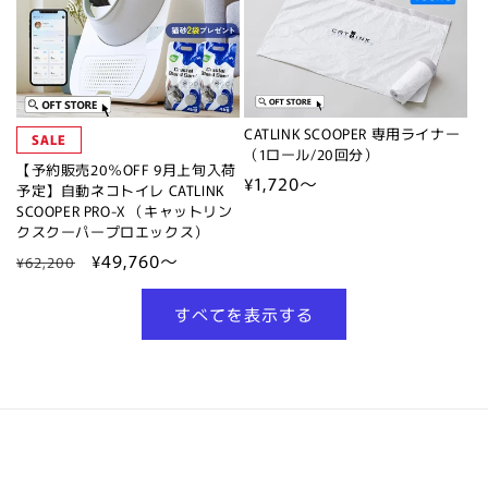
CATLINK SCOOPER 専用ライナー
SALE
（1ロール/20回分）
【予約販売20％OFF 9月上旬入荷
通
¥1,720～
予定】自動ネコトイレ CATLINK
常
SCOOPER PRO-X （キャットリン
クスクーパープロエックス）
価
通
セ
¥49,760～
格
¥62,200
常
ー
価
ル
すべてを表示する
格
価
格