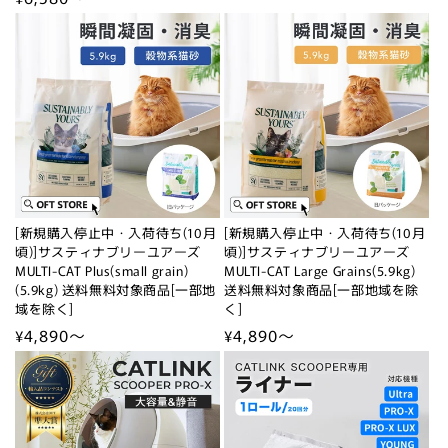
常
常
価
価
格
格
[新規購入停止中・入荷待ち(10月
[新規購入停止中・入荷待ち(10月
頃)]サスティナブリーユアーズ
頃)]サスティナブリーユアーズ
MULTI-CAT Plus(small grain)
MULTI-CAT Large Grains(5.9kg)
(5.9kg) 送料無料対象商品[一部地
送料無料対象商品[一部地域を除
域を除く]
く]
通
¥4,890～
通
¥4,890～
常
常
価
価
格
格