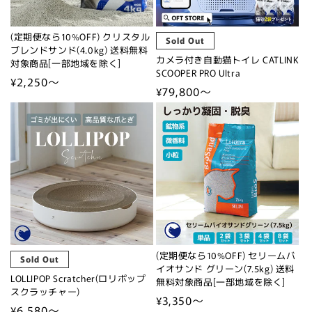
(定期便なら10%OFF) クリスタル
Sold Out
ブレンドサンド(4.0kg) 送料無料
カメラ付き自動猫トイレ CATLINK
対象商品[一部地域を除く]
SCOOPER PRO Ultra
通
¥2,250～
通
¥79,800～
常
常
価
価
格
格
(定期便なら10%OFF) セリームバ
Sold Out
イオサンド グリーン(7.5kg) 送料
LOLLIPOP Scratcher(ロリポップ
無料対象商品[一部地域を除く]
スクラッチャー)
通
¥3,350～
通
¥6,580～