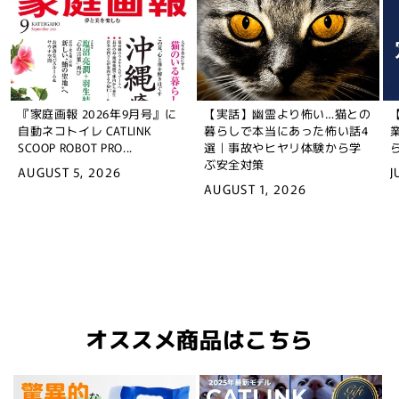
『家庭画報 2026年9月号』に
【実話】幽霊より怖い…猫との
自動ネコトイレ CATLINK
暮らしで本当にあった怖い話4
SCOOP ROBOT PRO...
選｜事故やヒヤリ体験から学
ぶ安全対策
AUGUST 5, 2026
J
AUGUST 1, 2026
オススメ商品はこちら