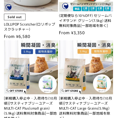
(定期便なら10%OFF) セリームバ
Sold out
イオサンド グリーン(7.5kg) 送料
LOLLIPOP Scratcher(ロリポップ
無料対象商品[一部地域を除く]
スクラッチャー)
Regular
From ¥3,350
Regular
From ¥6,580
price
price
[新規購入停止中・入荷待ち(10月
[新規購入停止中・入荷待ち(10月
頃)]サスティナブリーユアーズ
頃)]サスティナブリーユアーズ
MULTI-CAT Plus(small grain)
MULTI-CAT Large Grains(5.9kg)
(5.9kg) 送料無料対象商品[一部地
送料無料対象商品[一部地域を除