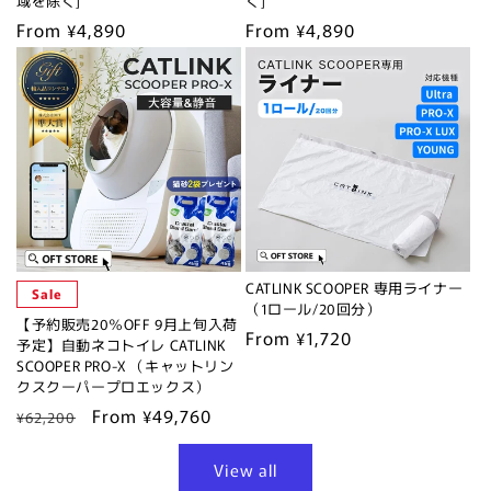
域を除く]
く]
Regular
From ¥4,890
Regular
From ¥4,890
price
price
CATLINK SCOOPER 専用ライナー
Sale
（1ロール/20回分）
【予約販売20％OFF 9月上旬入荷
Regular
From ¥1,720
予定】自動ネコトイレ CATLINK
price
SCOOPER PRO-X （キャットリン
クスクーパープロエックス）
Regular
Sale
From ¥49,760
¥62,200
price
price
View all