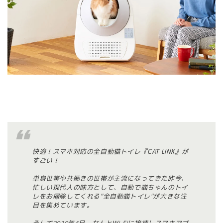
快適！スマホ対応の全自動猫トイレ『CAT LINK』が
すごい！
単身世帯や共働きの世帯が主流になってきた昨今、
忙しい現代人の味方として、自動で猫ちゃんのトイ
レをお掃除してくれる"全自動猫トイレ"が大きな注
目を集めています。
そして2020年4月、なんとWi-Fiに接続しスマホアプ