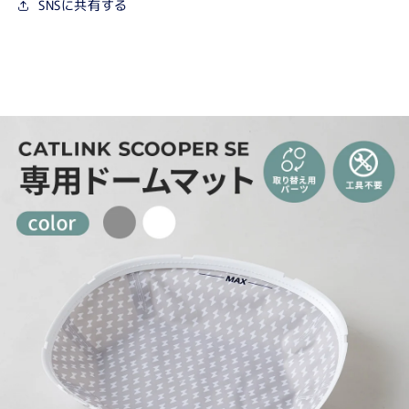
SNSに共有する
を
を
減
増
ら
や
す
す