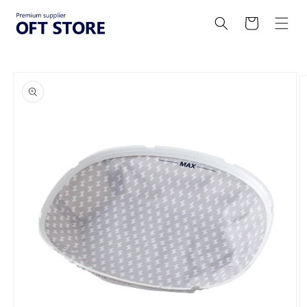
コンテ
カ
ンツに
ー
進む
ト
商品情
報にス
キップ