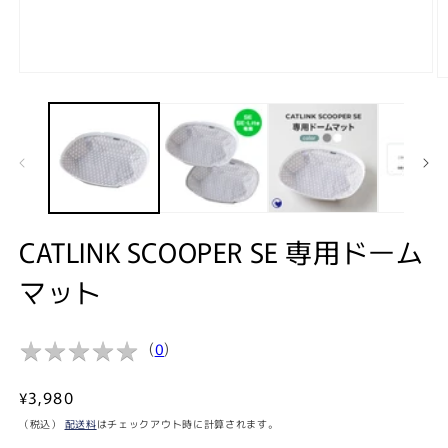
モ
ー
ダ
ル
で
メ
デ
ィ
ア
CATLINK SCOOPER SE 専用ドーム
(1)
(2
を
開
マット
く
★
★
★
★
★
★
★
★
★
★
(
0
)
通
¥3,980
常
（税込）
配送料
はチェックアウト時に計算されます。
価