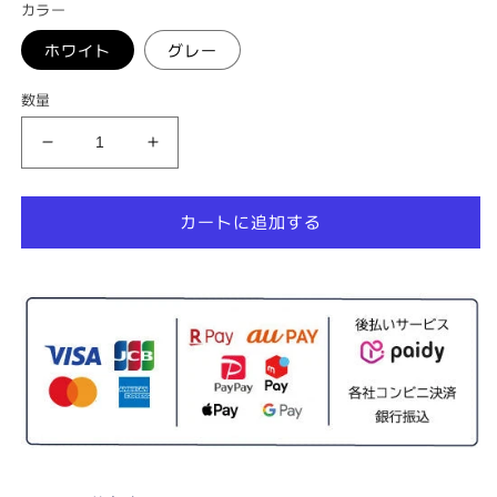
カラー
格
ホワイト
グレー
数量
CATLINK
CATLINK
SCOOPER
SCOOPER
SE
SE
カートに追加する
専
専
用
用
ド
ド
ー
ー
ム
ム
マ
マ
ッ
ッ
ト
ト
の
の
数
数
量
量