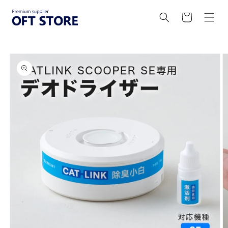
コンテ
カ
ンツに
ー
進む
ト
商品情
報にス
キップ