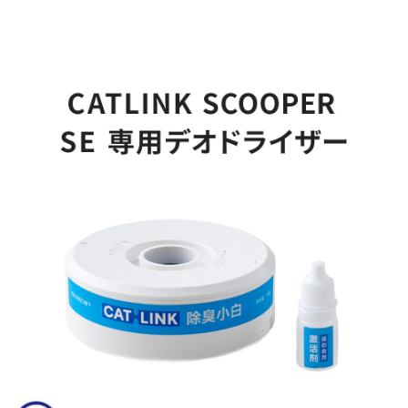
ら
や
す
す