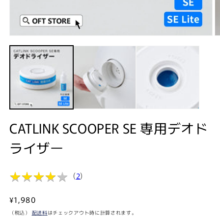
モ
ー
ダ
ル
で
メ
デ
ィ
ア
(1)
(2
CATLINK SCOOPER SE 専用デオド
を
開
ライザー
く
★
★
★
★
★
★
★
★
★
★
(
2
)
通
¥1,980
常
（税込）
配送料
はチェックアウト時に計算されます。