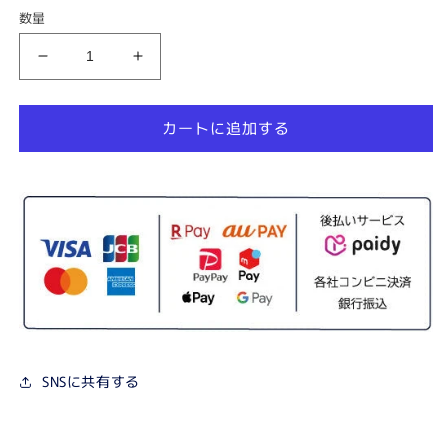
価
数量
格
CATLINK
CATLINK
SCOOPER
SCOOPER
SE
SE
カートに追加する
専
専
用
用
デ
デ
オ
オ
ド
ド
ラ
ラ
イ
イ
ザ
ザ
ー
ー
の
の
数
数
SNSに共有する
量
量
を
を
減
増