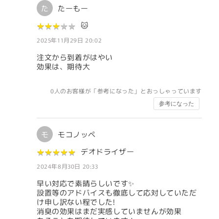
た
たーもー
★
★
★
★
★
★
★
★
★
★
🐱
2025年11月29日 20:02
注文から到着がはやい
効果は、期待大
0
人のお客様が「参考になった」とおっしゃっています
参考になった
モ
モコノッペ
★
★
★
★
★
★
★
★
★
★
デオドライザー
2024年8月30日 20:33
早い対応で素晴らしいです✨
設置等のアドバイスも徹底して応対していただ
け申し訳ない程でした!
消臭の効果はまだ実感していませんが効果