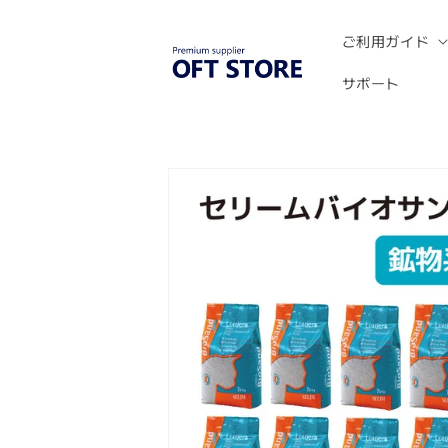
コンテ
ンツに
進む
ご利用ガイド
サポート
商品情
報にス
キップ