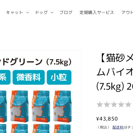
キャット
ドッグ
ブログ
定期購入サービス
アウ
【猫砂
ムバイオ
(7.5kg)
★
★
★
★
★
★
★
★
★
★
通
¥43,850
常
（税込）
配送料
はチ