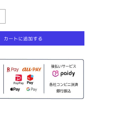
【猫
砂
メ
カートに追加する
ガ
セ
ッ
ト】
セ
リ
ー
ム
バ
イ
オ
サ
ン