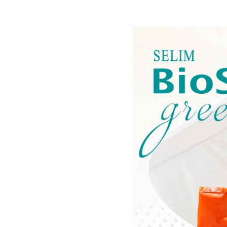
を
開
く