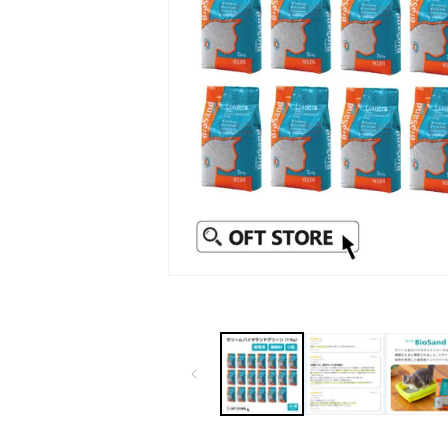
モ
ー
ダ
ル
で
メ
デ
ィ
ア
(1)