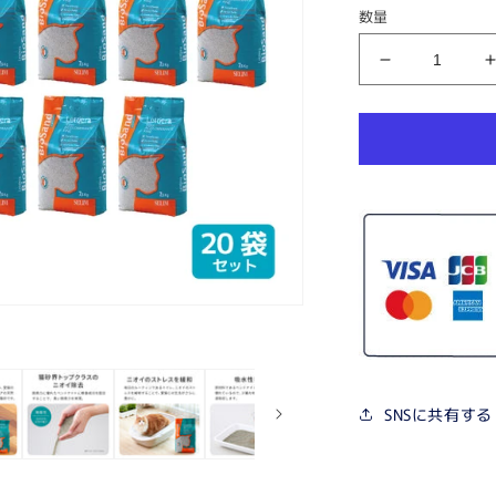
価
数量
格
【猫
砂
メ
ガ
セ
ッ
ト】
セ
リ
ー
ム
バ
イ
SNSに共有する
オ
サ
ン