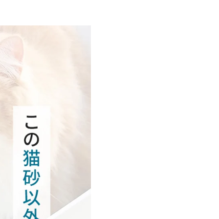
ド
グ
リ
ー
ン
(7.5kg)
20
袋
の
数
量
を
増
や
す