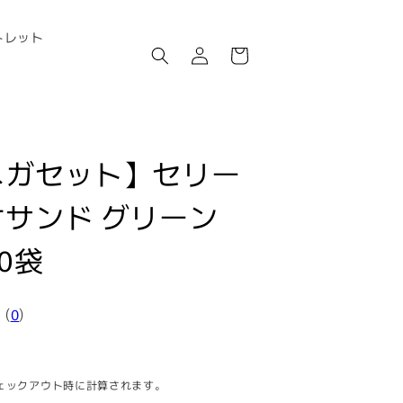
ロ
カ
トレット
グ
ー
イ
ト
ン
メガセット】セリー
サンド グリーン
 20袋
(
0
)
ェックアウト時に計算されます。