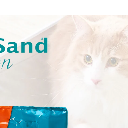
ド
グ
リ
ー
ン
(7.5kg)
20
袋
の
数
量
を
減
ら
す